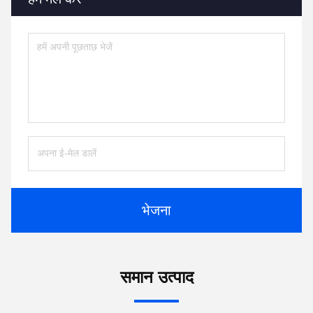
5. हम क्या सेवाएं प्रदान कर सकते हैं?
स्वीकार किए गए वितरण की शर्तेंः शून्य;
स्वीकृत भुगतान मुद्राः शून्य;
स्वीकृत भुगतान प्रकारः शून्य;
बोली जाने वाली 
भाषा:अंग्रेजी,चीनी,स्पेनिश,जापानी,पुर्तगाली,जर्मन,अरबी,फ्रांसीसी,रूसी,कोरि
Tags:
ड्राइव अनुकूलित शक्ति PowerEdge R770
ड्राइव प्रदर्शन PowerEdge R770
ड्राइव दक्षता PowerEdge R770
संपर्क
संपर्क:
Mr. Ma
टेलीफोन:
86-- 18910255277