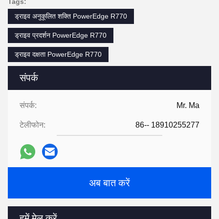
अक्सर पूछे जाने वाले प्रश्न
1. हम कौन हैं?
हम बीजिंग, चीन में स्थित हैं, 2012 से शुरू, ओशिनिया में बेचते हैं 
((20.00%), दक्षिण अमेरिका ((20.00%), उत्तरी अमेरिका ((20.00%), 
मध्य पूर्व ((10.00%), मध्य अमेरिका ((10.00%), दक्षिण पूर्व एशिया 
((9.00%), पूर्वी एशिया ((8.00%),पश्चिमी यूरोप (2)हमारे कार्यालय में 
कुल 101-200 लोग हैं।
2. हम गुणवत्ता की गारंटी कैसे दे सकते हैं?
बड़े पैमाने पर उत्पादन से पहले हमेशा एक पूर्व उत्पादन नमूना;
शिपमेंट से पहले हमेशा अंतिम निरीक्षण;
3आप हमसे क्या खरीद सकते हैं?
सर्वर,स्टोरेज,वर्कस्टेशन,मेमोरी,हार्ड डिस्क
4. आप अन्य आपूर्तिकर्ताओं से नहीं बल्कि हमसे क्यों खरीदें?
Beijing Guangtian runze Technology Co., Ltd, बीजिंग JinMa 
टाइम टेक्नोलॉजी कंपनी की एक शाखा,लिमिटेड की स्थापना 2012 में हुई 
थी और 10 वर्षों से लगातार विकास और नवाचार कर रही है।हमारे पास 
केंद्रीय खरीद, केंद्रीय प्रत्यक्ष और बीजिंग सरकारी खरीद की योग्यता है, 
जो ग्राहकों के लिए उपकरण खरीद, प्रणाली एकीकरण और रखरखाव 
सेवाएं प्रदान करती है।