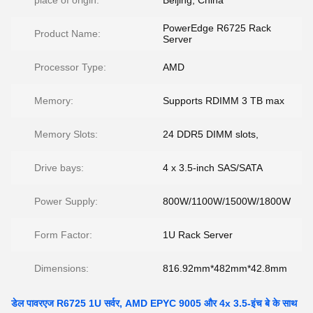
place of origin:
Beijing, China
PowerEdge R6725 Rack
Product Name:
Server
Processor Type:
AMD
Memory:
Supports RDIMM 3 TB max
Memory Slots:
24 DDR5 DIMM slots,
Drive bays:
4 x 3.5-inch SAS/SATA
Power Supply:
800W/1100W/1500W/1800W
Form Factor:
1U Rack Server
Dimensions:
816.92mm*482mm*42.8mm
डेल पावरएज R6725 1U सर्वर, AMD EPYC 9005 और 4x 3.5-इंच बे के साथ