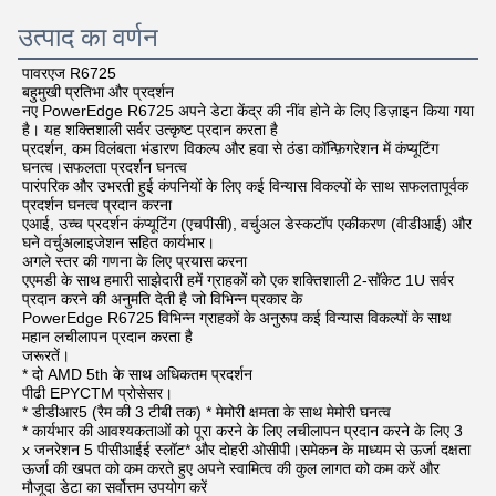
उत्पाद का वर्णन
पावरएज R6725
बहुमुखी प्रतिभा और प्रदर्शन
नए PowerEdge R6725 अपने डेटा केंद्र की नींव होने के लिए डिज़ाइन किया गया 
है। यह शक्तिशाली सर्वर उत्कृष्ट प्रदान करता है
प्रदर्शन, कम विलंबता भंडारण विकल्प और हवा से ठंडा कॉन्फ़िगरेशन में कंप्यूटिंग 
घनत्व।
सफलता प्रदर्शन घनत्व
पारंपरिक और उभरती हुई कंपनियों के लिए कई विन्यास विकल्पों के साथ सफलतापूर्वक 
प्रदर्शन घनत्व प्रदान करना
एआई, उच्च प्रदर्शन कंप्यूटिंग (एचपीसी), वर्चुअल डेस्कटॉप एकीकरण (वीडीआई) और 
घने वर्चुअलाइजेशन सहित कार्यभार।
अगले स्तर की गणना के लिए प्रयास करना
एएमडी के साथ हमारी साझेदारी हमें ग्राहकों को एक शक्तिशाली 2-सॉकेट 1U सर्वर 
प्रदान करने की अनुमति देती है जो विभिन्न प्रकार के
PowerEdge R6725 विभिन्न ग्राहकों के अनुरूप कई विन्यास विकल्पों के साथ 
महान लचीलापन प्रदान करता है
जरूरतें।
* दो AMD 5th के साथ अधिकतम प्रदर्शन
पीढी EPYCTM प्रोसेसर।
* डीडीआर5 (रैम की 3 टीबी तक) * मेमोरी क्षमता के साथ मेमोरी घनत्व
* कार्यभार की आवश्यकताओं को पूरा करने के लिए लचीलापन प्रदान करने के लिए 3 
x जनरेशन 5 पीसीआईई स्लॉट* और दोहरी ओसीपी।
समेकन के माध्यम से ऊर्जा दक्षता
ऊर्जा की खपत को कम करते हुए अपने स्वामित्व की कुल लागत को कम करें और 
मौजूदा डेटा का सर्वोत्तम उपयोग करें