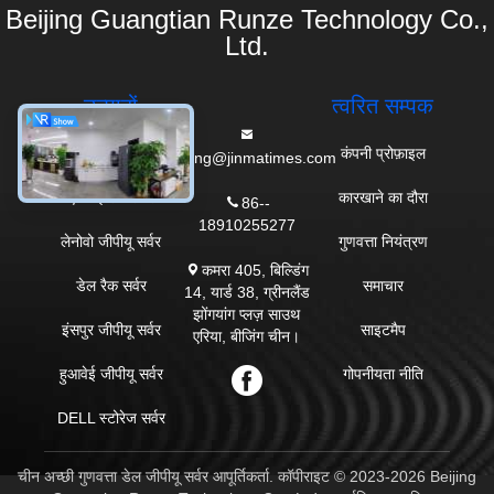
समान उत्पाद
एएमडी ईपीवाईसी 9005 सीरीज
PowerEdge R6725 1U रैक
प्रोसेसर के साथ पावरएज
सर्वर AMD EPYC 9005 और
आर6725 1 यू रैक सर्वर
24 DDR5 DIMM स्लॉट के
साथ
सबसे अच्छी कीमत पाएं
सबसे अच्छी कीमत पाएं