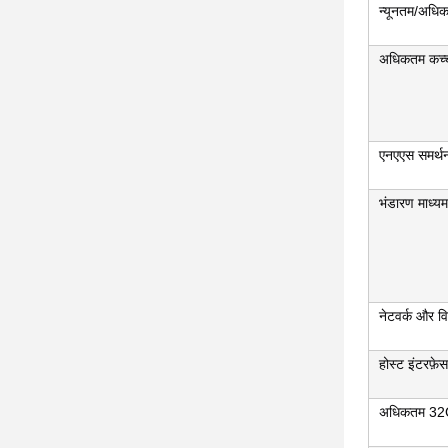
न्यूनतम/अधिक
अधिकतम कच्च
एनएएस समर्थ
भंडारण माध्यम
नेटवर्क और वि
होस्ट इंटरफ़ेस
अधिकतम 32G