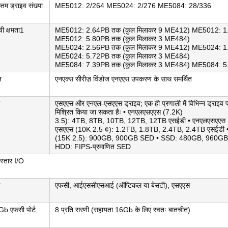
तम ड्राइव संख्या
ME5012: 2/264 ME5024: 2/276 ME5084: 28/336
ी क्षमता1
ME5012: 2.64PB तक (कुल मिलाकर 9 ME412) ME5012: 1.
ME5012: 5.80PB तक (कुल मिलाकर 3 ME484)
ME5024: 2.56PB तक (कुल मिलाकर 9 ME412) ME5024: 1.
ME5024: 5.72PB तक (कुल मिलाकर 3 ME484)
ME5084: 7.39PB तक (कुल मिलाकर 3 ME484) ME5084: 5.
न
एनएक्स सीरीज़ विंडोज एनएएस उपकरण के साथ समर्थित
एसएएस और एनएल-एसएएस ड्राइव; एक ही प्रणाली में विभिन्न ड्राइव प
मिश्रित किया जा सकता हैः • एनएलएसएएस (7.2K)
3.5): 4TB, 8TB, 10TB, 12TB, 12TB एसईडी • एनएलएसएएस (
एसएएस (10K 2.5 ¢): 1.2TB, 1.8TB, 2.4TB, 2.4TB एसईडी 
(15K 2.5): 900GB, 900GB SED • SSD: 480GB, 960GB
HDD: FIPS-प्रमाणित SED
स्तार I/O
एफसी, आईएससीएसआई (ऑप्टिकल या बेसटी), एसएएस
b एफसी पोर्ट
8 प्रति सरणी (सहायता 16Gb के लिए स्वतः बातचीत)