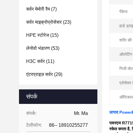
सर्वर मेमोरी रैम
(7)
पैकेज:
सर्वर माइक्रोप्रोसेसर
(23)
हार्ड ड्र
HPE स्टोरेज
(15)
शरीर की 
लेनोवो भंडारण
(53)
ऑपरेटिंग
H3C सर्वर
(11)
निजी मोल
एंटरप्राइज़ सर्वर
(29)
प्रोसेसर न
संपर्क
ऑप्टिकल 
उत्पाद Pow
संपर्क:
Mr. Ma
पावरएज R771
टेलीफोन:
86-- 18910255277
स्केल करता है, 