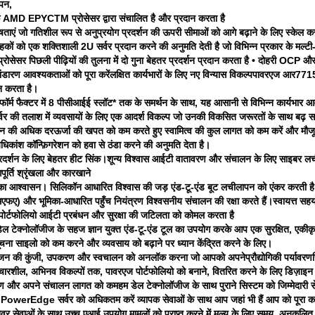
ापन,
 के AMD EPYCTM प्रोसेसर द्वारा संचालित है और प्रदान करता है
षताएं जो गतिशील रूप से अनुप्रयोग प्रदर्शन की ऊपरी सीमाओं को आगे बढ़ाने के लिए स्केल कर
्राहकों को एक शक्तिशाली 2U सर्वर प्रदान करने की अनुमति देती है जो विभिन्न प्रकार के मल
ेसर पिछली पीढ़ियों की तुलना में दो गुना बेहतर प्रदर्शन प्रदान करता है • दोहरी OCP
भंडारण आवश्यकताओं को पूरा करें
लक्षित कार्यभारों के लिए नए विन्यास विकल्प
पावरएज आर7715 वि
न करता है।
ॉर्म फैक्टर में 8 पीसीआईई स्लॉट* तक के समर्थन के साथ, यह आसानी से विभिन्न कार्यभार
र्वर की तलाश में व्यवसायों के लिए एक आदर्श विकल्प जो उनकी विकसित जरूरतों के साथ बढ़ 
कन की अधिक दर
ऊर्जा की खपत को कम करते हुए स्वामित्व की कुल लागत को कम करें और मौजूदा 
 अधिकांश कॉन्फ़िगरेशन को हवा से ठंडा करने की अनुमति देता है।
्रदर्शन के लिए बेहतर हीट सिंक।
शून्य विश्वास आईटी वातावरण और संचालन के लिए साइबर लच
पूर्ति श्रृंखला और कारखाने
 आश्वासन। सिलिकॉन आधारित विश्वास की जड़ एंड-टू-एंड बूट लचीलापन को एंकर करती है
एफए) और भूमिका-आधारित पहुँच नियंत्रण विश्वसनीय संचालन की रक्षा करते हैं।
स्वायत्त सहय
 पोर्टफोलियो आईटी प्रबंधन और सुरक्षा की जटिलता को कोमल करता है
 डेल टेक्नोलॉजीज के सहज ज्ञान युक्त एंड-टू-एंड टूल का उपयोग करके आप एक सुरक्षित, एकीक
ूचना साइलो को कम करने और व्यवसाय को बढ़ाने पर ध्यान केंद्रित करने के लिए।
ंजन की कुंजी, उपकरण और स्वचालन को अनलॉक करना जो आपको अपने
प्रौद्योगिकी पर्यावरण
िचारशील, अभिनव विकल्पों तक, पावरएज पोर्टफोलियो को बनाने, वितरित करने के लिए डिज़ाइन क
रण और अपने संचालन लागत को कमहम डेल टेक्नोलॉजीज के साथ पुराने सिस्टम को जिम्मेदारी स
PowerEdge सर्वर को अधिकतम करें व्यापक सेवाओं के साथ आप जहां भी हैं आप को पूरा कर
वर सेवाओं के साथ उच्च एआई उपयोग मामलों को प्राप्त करने में मूल्य के लिए समय, अनुकूलित तै