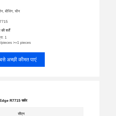
 चीन, बीजिंग, चीन
र7715
ी शर्तें
्रा: 1
0/pieces >=1 pieces
बसे अच्छी कीमत पाएं
dge R7715 सर्वर
सीएन