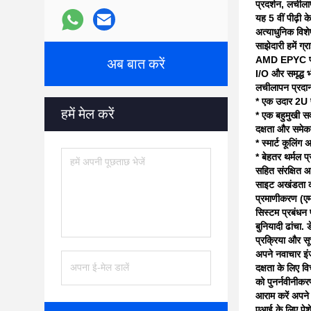
प्रदर्शन, लचील
यह 5 वीं पीढ़ी
अत्याधुनिक विशे
साझेदारी हमें ग
AMD EPYC प्रोस
अब बात करें
I/O और समृद्ध 
लचीलापन प्रदा
* एक उदार 2U फ
हमें मेल करें
* एक बहुमुखी स
दक्षता और समे
* स्मार्ट कूलिंग
* बेहतर थर्मल प
सहित संरक्षित आ
साइट अखंडता का
प्रमाणीकरण (एम
सिस्टम प्रबंधन
बुनियादी ढांचा.
प्रक्रिया और स
अपने नवाचार इ
दक्षता के लिए व
को पुनर्नवीनीक
आराम करें
अपने 
एआई के लिए पेशे