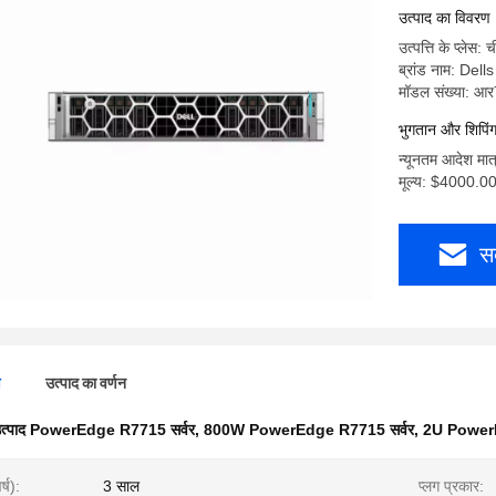
सहित
उत्पाद का विवरण
उत्पत्ति के प्लेस:
ब्रांड नाम: Dells
मॉडल संख्या: आ
भुगतान और शिपिंग क
न्यूनतम आदेश मात
मूल्य: $4000.0
स
ण
उत्पाद का वर्णन
त्पाद PowerEdge R7715 सर्वर
,
800W PowerEdge R7715 सर्वर
,
2U PowerE
र्ष):
3 साल
प्लग प्रकार: