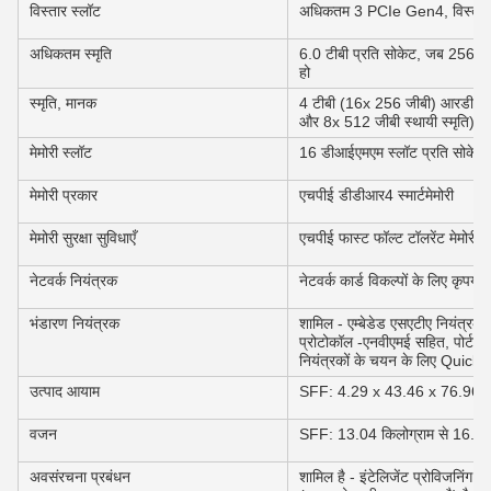
विस्तार स्लॉट
अधिकतम 3 PCIe Gen4, विस्तृत व
अधिकतम स्मृति
6.0 टीबी प्रति सोकेट, जब 256 ज
हो
स्मृति, मानक
4 टीबी (16x 256 जीबी) आरडीआई
और 8x 512 जीबी स्थायी स्मृति) प्
मेमोरी स्लॉट
16 डीआईएमएम स्लॉट प्रति सोकेट
मेमोरी प्रकार
एचपीई डीडीआर4 स्मार्टमेमोरी
मेमोरी सुरक्षा सुविधाएँ
एचपीई फास्ट फॉल्ट टॉलरेंट मेमोरी उ
नेटवर्क नियंत्रक
नेटवर्क कार्ड विकल्पों के लिए कृप
भंडारण नियंत्रक
शामिल - एम्बेडेड एसएटीए नियंत्
प्रोटोकॉल -एनवीएमई सहित, पोर्ट क
नियंत्रकों के चयन के लिए QuickS
उत्पाद आयाम
SFF: 4.29 x 43.46 x 76.96 से
वजन
SFF: 13.04 किलोग्राम से 16.27 
अवसंरचना प्रबंधन
शामिल है - इंटेलिजेंट प्रोविजनिं