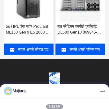
5u HPE रैक सर्वर ProLiant
मूल प्लेटिनम एचपीई प्रोलिएंट
ML150 Gen 9 E5 2600 V3
DL580 Gen10 869845-
V4 सीपीयू को सपोर्ट करता है
B21 सर्वर SFF Xeon 8164
P408I-P 4U
सबसे अच्छी कीमत पाएं
सबसे अच्छी कीमत पाएं
Majiang
Beijing Guangtian Runze Technology Co.,
Ltd.
6:22 AM