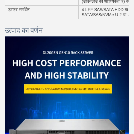
(डाउनलोड की आवश्यकता है) वैकल
ड्राइव समर्थित
4 LFF SAS/SATA HDD या SS
SATA/SAS/NVMe U.2 या U.
उत्पाद का वर्णन